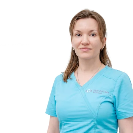
орон
Ахбор
Тамос