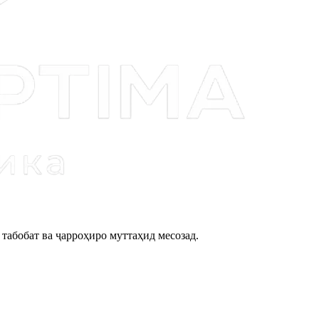
табобат ва ҷарроҳиро муттаҳид месозад.