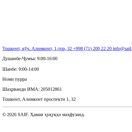
Дар бораи ширкат
Самтҳо
Хизматрасониҳо
Нархҳо
Туризми тиб.
Барои беморон
Ахбор
Тамос
Тошкент, кўч. Алимкент, 1-тор, 32
+998 (71) 200 22 20
info@saif
Душанбе-Ҷумъа: 9:00-16:00
Шанбе: 9:00-14:00
Номи пурра
Шаҳрванди ИМА: 205012861
Тошкент, Алимкент проспекти 1, 32
© 2026 SAIF. Ҳамаи ҳуқуқҳо маҳфузанд.
Сиёсати Корбурди Маълумоти Шахсӣ
Созишномаи корбар