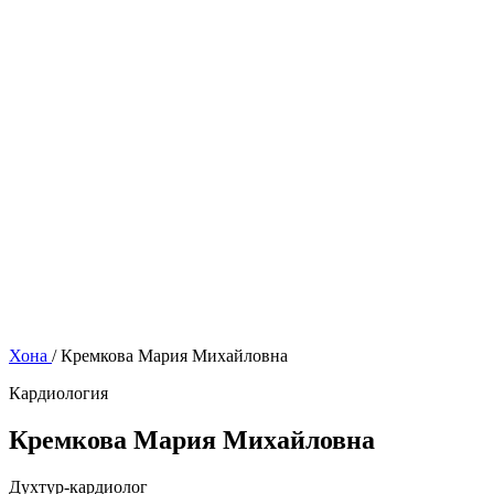
Бо мо тамос гиред
Ба қабул сабти ном шудан
Хона
/
Кремкова Мария Михайловна
Кардиология
Кремкова Мария Михайловна
Духтур-кардиолог