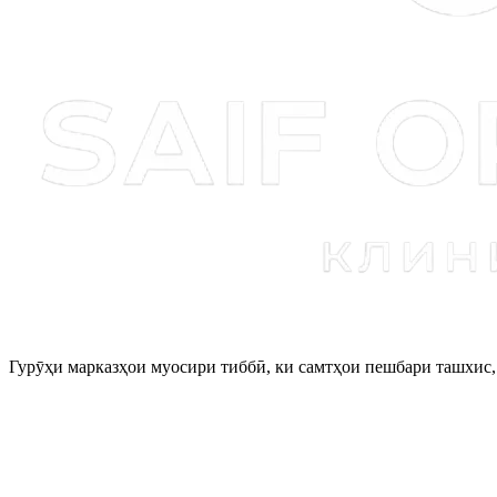
Гурӯҳи марказҳои муосири тиббӣ, ки самтҳои пешбари ташхис, 