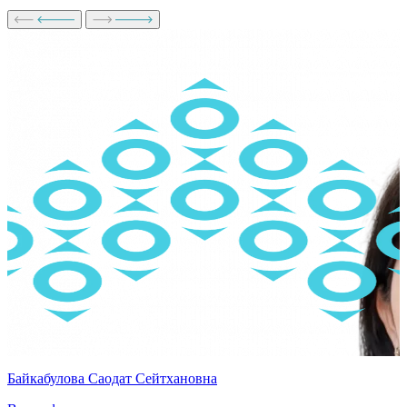
Байкабулова Саодат Сейтхановна