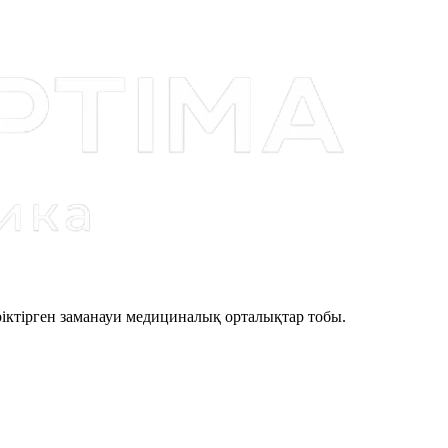
іктірген заманауи медициналық орталықтар тобы.