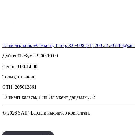
Бағыттар
Қызметтер
Бағалар
Мед. туризм
Пациенттерге
Жаңалықтар
Байланыс
Ташкент, көш. Әлімкент, 1-төр, 32
+998 (71) 200 22 20
info@saif
Дүйсенбі-Жұма: 9:00-16:00
Сенбі: 9:00-14:00
Толық аты-жөні
СТН: 205012861
Ташкент қаласы, 1-ші Әлімкент даңғылы, 32
© 2026 SAIF. Барлық құқықтар қорғалған.
Құпиялылық саясаты
Пайдаланушы келісімі