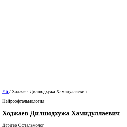
Бізбен байланысыңыз
Қабылдауға жазылу
Үй
/
Ходжаев Дилшодхужа Хамидуллаевич
Нейроофтальмология
Ходжаев Дилшодхужа Хамидуллаевич
Дәрігер Офтальмолог