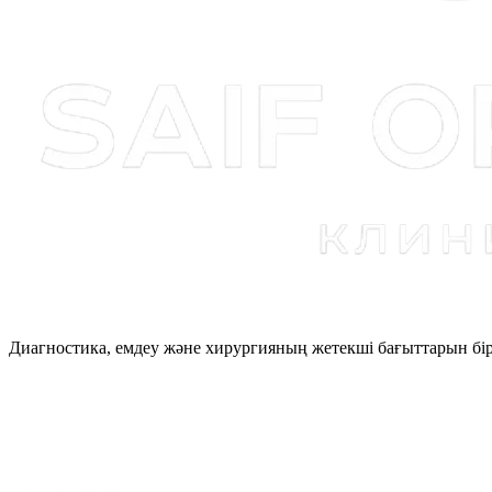
Диагностика, емдеу және хирургияның жетекші бағыттарын бір
Компания туралы