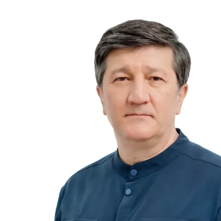
ңалықтар
Байланыс