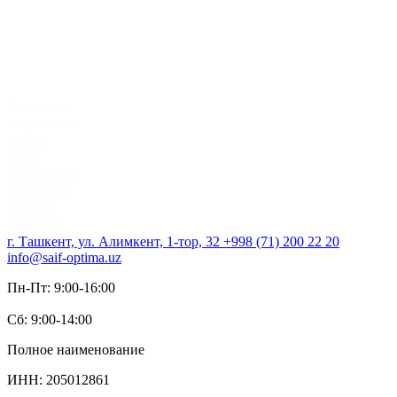
О компании
Направления
Услуги
Цены
Мед. Туризм
Пациентам
Новости
Контакты
г. Ташкент, ул. Алимкент, 1-тор, 32
+998 (71) 200 22 20
info@saif-optima.uz
Пн-Пт: 9:00-16:00
Сб: 9:00-14:00
Полное наименование
ИНН: 205012861